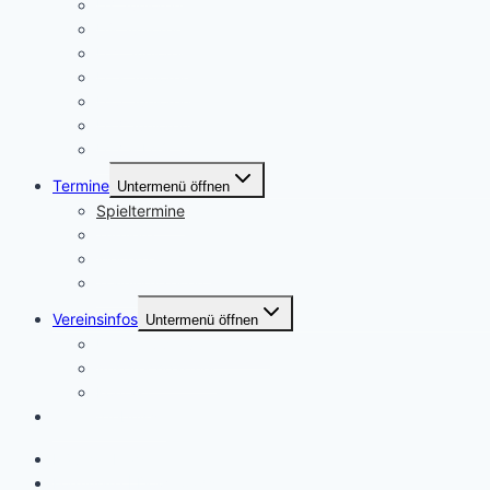
U7 Junioren
U9 Junioren
U11 Junioren
U13 Junioren
U15 Junioren
U17 Junioren
U17 & U19 Junioren
Termine
Untermenü öffnen
Spieltermine
Turniere
Weitere Termine
Trainingszeiten
Vereinsinfos
Untermenü öffnen
Unsere Spielvereinigung
Ansprechpartner
Kontakt
Spielergebnisse
Häufige Fragen
Formulare | Downloads