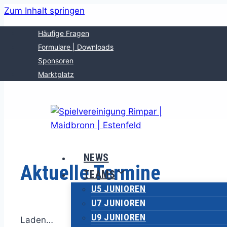
Zum Inhalt springen
Häufige Fragen
Formulare | Downloads
Sponsoren
Marktplatz
NEWS
Aktuelle Termine
TEAMS
U5 JUNIOREN
U7 JUNIOREN
U9 JUNIOREN
Laden…