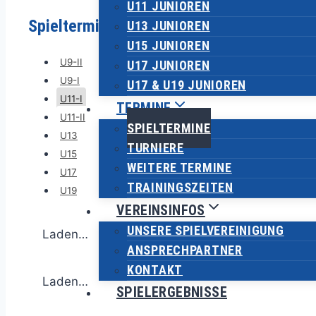
U11 JUNIOREN
Spieltermine nach Altersklasse
U13 JUNIOREN
U15 JUNIOREN
U9-II
U17 JUNIOREN
U9-I
U17 & U19 JUNIOREN
U11-I
TERMINE
U11-II
SPIELTERMINE
U13
TURNIERE
U15
WEITERE TERMINE
U17
TRAININGSZEITEN
U19
VEREINSINFOS
UNSERE SPIELVEREINIGUNG
Laden…
ANSPRECHPARTNER
KONTAKT
Laden…
SPIELERGEBNISSE