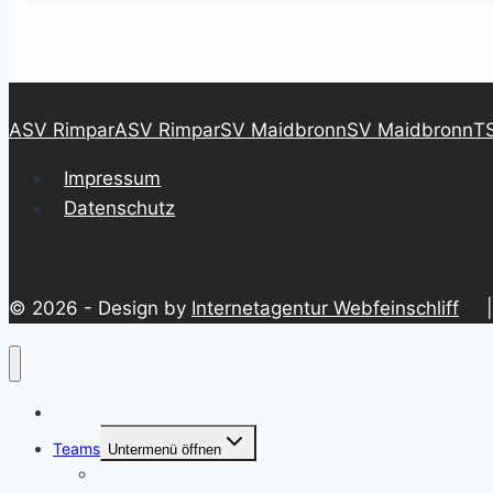
ASV Rimpar
ASV Rimpar
SV Maidbronn
SV Maidbronn
TS
Impressum
Datenschutz
© 2026 - Design by
Internetagentur Webfeinschliff
| S
News
Teams
Untermenü öffnen
U5 Junioren