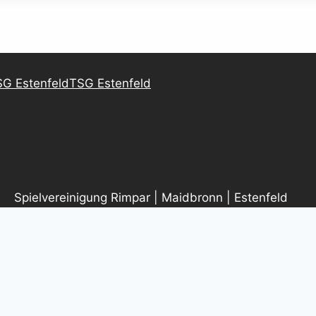
G Estenfeld
TSG Estenfeld
pielvereinigung Rimpar | Maidbronn | Estenfeld